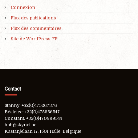
Connexion
Flux des publications
Flux des commentaires
Site de WordPress-FR
Contact
Stanny: +32(0)475267376
Béatrice: +32(0)475956547
Constant: +32(0)470999544
hph@skynet.be
Kastanjelaan 17, 1501 Halle, Belgique