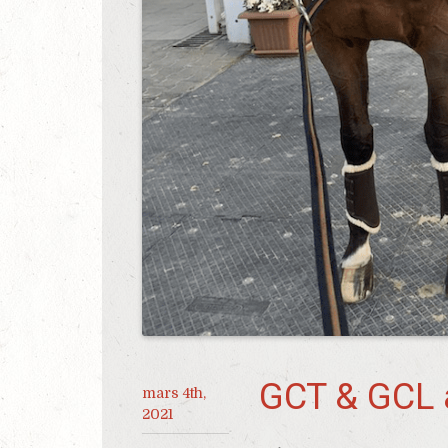
GCT & GCL 
mars 4th,
2021