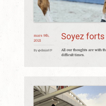
Soyez forts
mars 9th,
2021
All our thoughts are with
By @dminVP
difficult times.