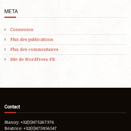
META
Connexion
Flux des publications
Flux des commentaires
Site de WordPress-FR
Contact
Stanny: +32(0)475267376
Béatrice: +32(0)475956547