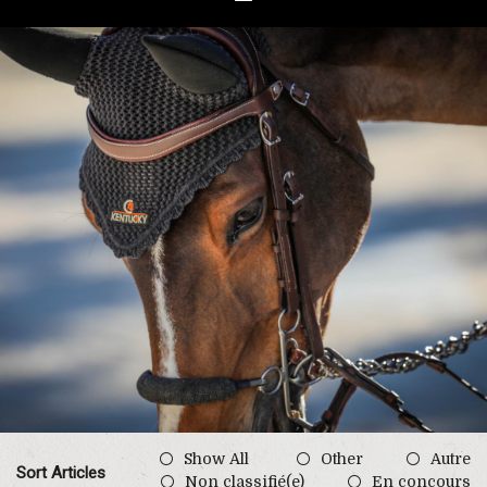
Show All
Other
Autre
Sort Articles
Non classifié(e)
En concours