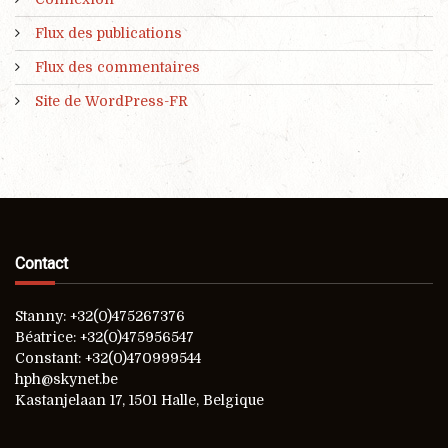
Flux des publications
Flux des commentaires
Site de WordPress-FR
Contact
Stanny: +32(0)475267376
Béatrice: +32(0)475956547
Constant: +32(0)470999544
hph@skynet.be
Kastanjelaan 17, 1501 Halle, Belgique