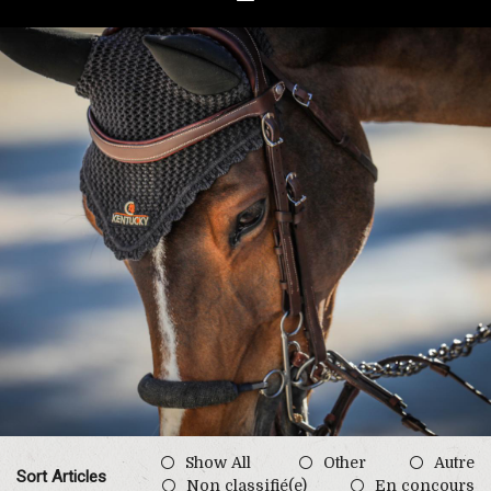
Show All
Other
Autre
Sort Articles
Non classifié(e)
En concours