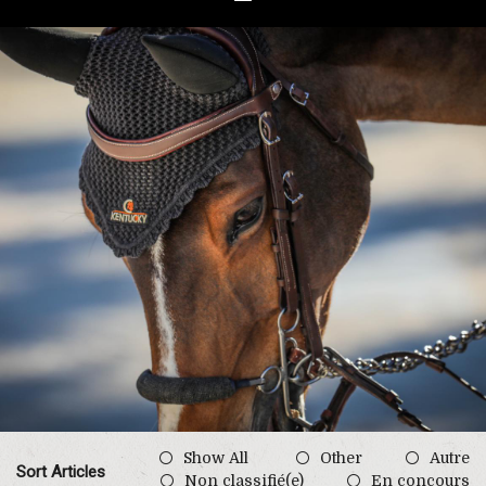
Show All
Other
Autre
Sort Articles
Non classifié(e)
En concours