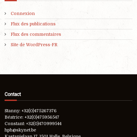
Connexion
Flux des publications
Flux des commentaires
Site de WordPress-FR
Contact
Stanny: +32(0)475267376
Béatrice: +32(0)475956547
Constant: +32(0)470999544
hph@skynet.be
Kastanjelaan 17, 1501 Halle, Belgique