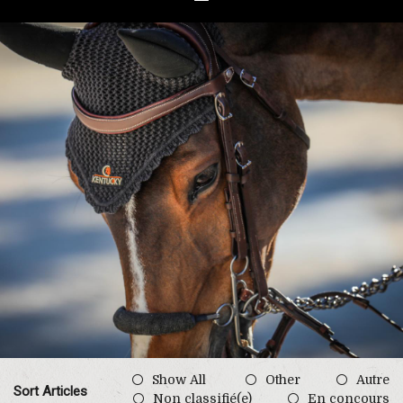
Show All
Other
Autre
Sort Articles
Non classifié(e)
En concours