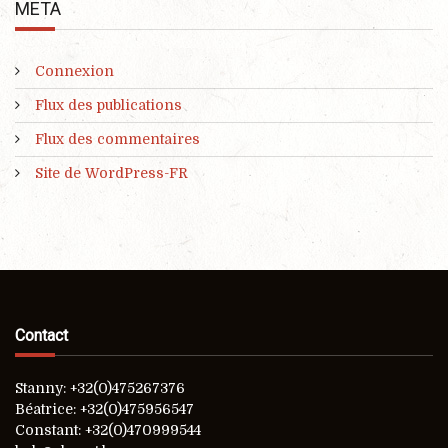
META
Connexion
Flux des publications
Flux des commentaires
Site de WordPress-FR
Contact
Stanny: +32(0)475267376
Béatrice: +32(0)475956547
Constant: +32(0)470999544