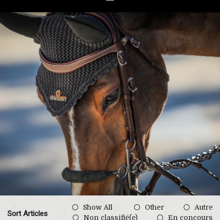
Show All
Other
Autre
Sort Articles
Non classifié(e)
En concours