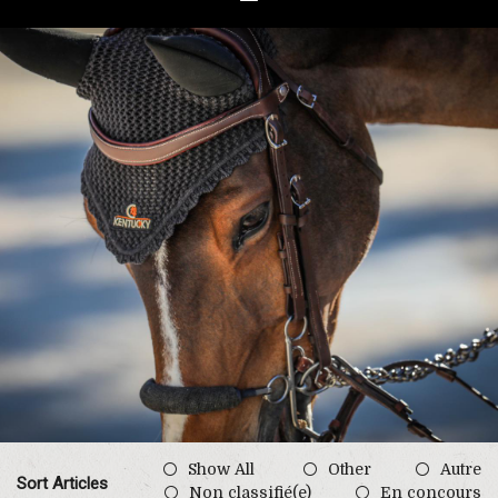
Show All
Other
Autre
Sort Articles
Non classifié(e)
En concours