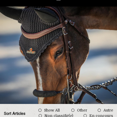
Show All
Other
Autre
Sort Articles
Non classifié(e)
En concours