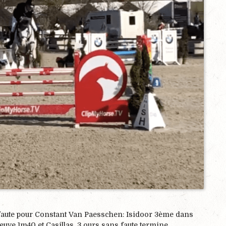
 faute pour Constant Van Paesschen: Isidoor 3ème dans
ve 1m40 et Casillas, 3 ours sans faute termine