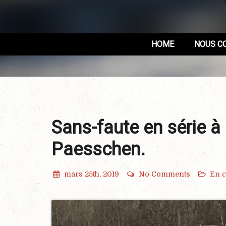
HOME
NOUS C
Sans-faute en série à
Paesschen.
mars 25th, 2019
No Comments
En 