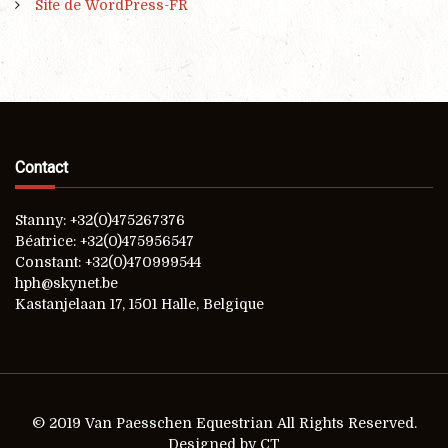
Site de WordPress-FR
Contact
Stanny: +32(0)475267376
Béatrice: +32(0)475956547
Constant: +32(0)470999544
hph@skynet.be
Kastanjelaan 17, 1501 Halle, Belgique
© 2019 Van Paesschen Equestrian All Rights Reserved.
Designed by CT