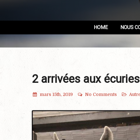
HOME
NOUS C
2 arrivées aux écuries
mars 15th, 2019
No Comments
Autr