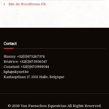
Site de WordPress-FR
Contact
Stanny: +32(0)475267376
Béatrice: +32(0)475956547
Constant: +32(0)470999544
hph@skynet.be
Kastanjelaan 17, 1501 Halle, Belgique
© 2019 Van Paesschen Equestrian All Rights Reserved.