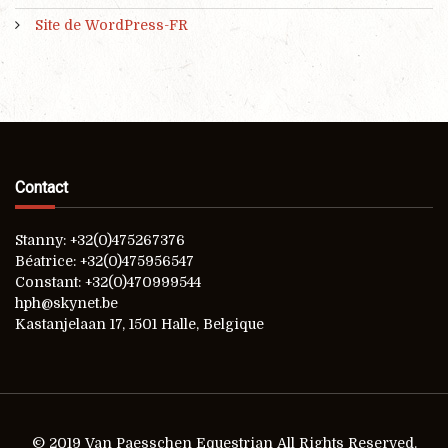
Site de WordPress-FR
Contact
Stanny: +32(0)475267376
Béatrice: +32(0)475956547
Constant: +32(0)470999544
hph@skynet.be
Kastanjelaan 17, 1501 Halle, Belgique
© 2019 Van Paesschen Equestrian All Rights Reserved.