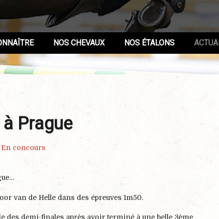
ONNAÎTRE
NOS CHEVAUX
NOS ÉTALONS
ACTUA
 à Prague
En concours
gue…
door van de Helle dans des épreuves 1m50.
ade des demi-finales après avoir terminé à une belle 3ème