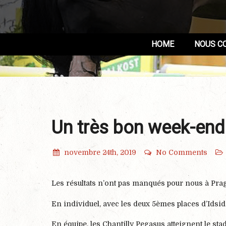
HOME
NOUS C
Un très bon week-end
novembre 24th, 2019
No Comments
Les résultats n’ont pas manqués pour nous à Pra
En individuel, avec les deux 5èmes places d’Idsi
En équipe, les Chantilly Pegasus atteignent le st