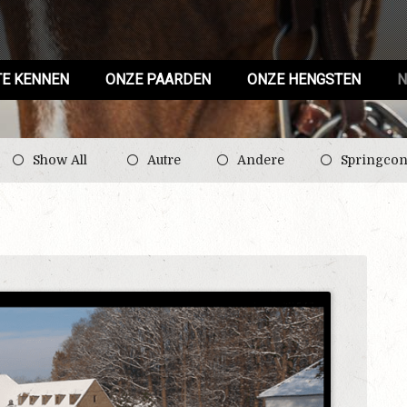
TE KENNEN
ONZE PAARDEN
ONZE HENGSTEN
N
Show All
Autre
Andere
Springco