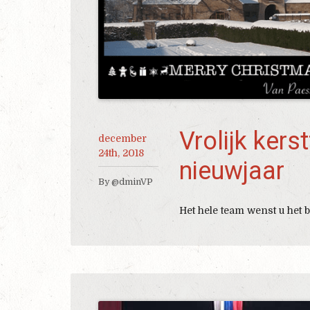
Vrolijk kers
december
24th, 2018
nieuwjaar
By @dminVP
Het hele team wenst u het b