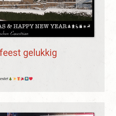
tfeest gelukkig
este!