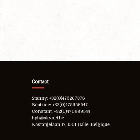
Contact
Stanny: +32(0)475267376
Béatrice: +32(0)475956547
Constant: +32(0)470999544
hph@skynet.be
Kastanjelaan 17, 1501 Halle, Belgique