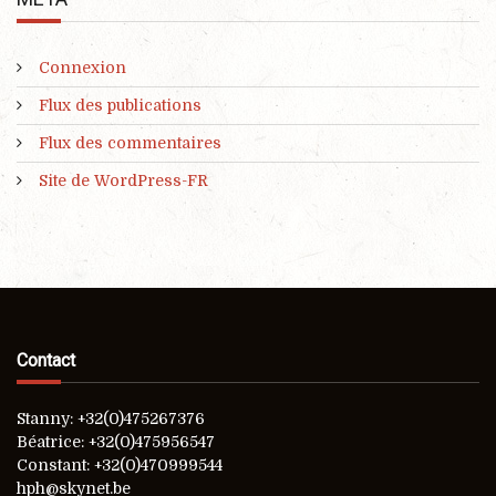
Connexion
Flux des publications
Flux des commentaires
Site de WordPress-FR
Contact
Stanny: +32(0)475267376
Béatrice: +32(0)475956547
Constant: +32(0)470999544
hph@skynet.be