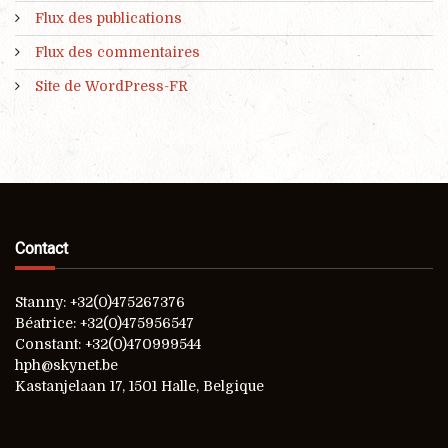
Flux des publications
Flux des commentaires
Site de WordPress-FR
Contact
Stanny: +32(0)475267376
Béatrice: +32(0)475956547
Constant: +32(0)470999544
hph@skynet.be
Kastanjelaan 17, 1501 Halle, Belgique