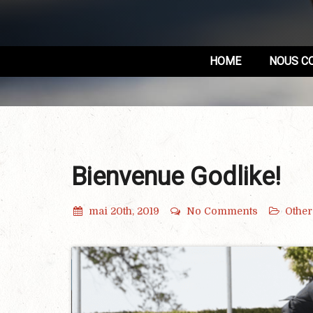
HOME
NOUS C
Bienvenue Godlike!
mai 20th, 2019
No Comments
Other