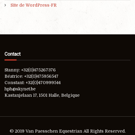
Site de WordPress-FR
Contact
Stanny: +32(0)475267376
Béatrice: +32(0)475956547
Constant: +32(0)470999544
hph@skynet.be
Kastanjelaan 17, 1501 Halle, Belgique
© 2019 Van Paesschen Equestrian All Rights Reserved.