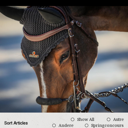
Show All
Autre
Sort Articles
Andere
Springconcours