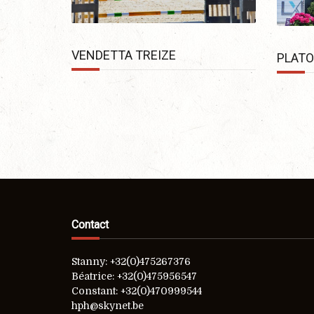
VENDETTA TREIZE
PLATO
Contact
Stanny: +32(0)475267376
Béatrice: +32(0)475956547
Constant: +32(0)470999544
hph@skynet.be