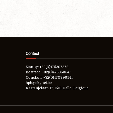
Contact
Stanny: +32(0)475267376
Béatrice: +32(0)475956547
Constant: +32(0)470999544
hph@skynet.be
Kastanjelaan 17, 1501 Halle, Belgique