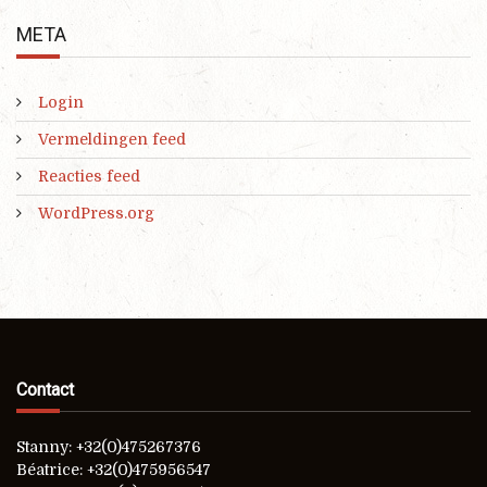
META
Login
Vermeldingen feed
Reacties feed
WordPress.org
Contact
Stanny: +32(0)475267376
Béatrice: +32(0)475956547