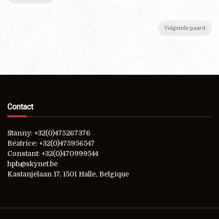
Volgende paard
Contact
Stanny: +32(0)475267376
Béatrice: +32(0)475956547
Constant: +32(0)470999544
hph@skynet.be
Kastanjelaan 17, 1501 Halle, Belgique